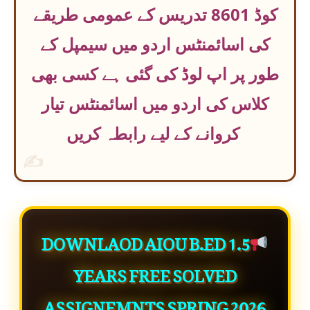
کوڈ 8601 تدریس کے عمومی طریقے
کی اسائمنٹس اردو میں سیمپل کے
طور پر اپ لوڈ کی گئی ہے کسی بھی
کلاس کی اردو میں اسائمنٹس تیار
کروانے کے لیے رابطہ کریں
✍
DOWNLAOD AIOU B.ED 1.5
YEARS FREE SOLVED
ASSIGNEMNTS SPRING 2026