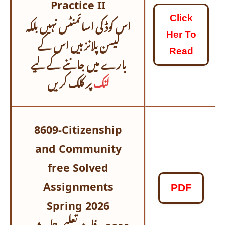
Practice II
اس کوڈ کی اسائمنٹس نہیں بلکہ
Click
Her To
لیسن پلانز ہیں اس کے
Read
بارے میں جاننے کے لیے
لنک
پر کلک کریں
8609-Citizenship
and Community
free Solved
Assignments
PDF
Spring 2026
حل شدہ
فلسفہ تعلیم
8608: