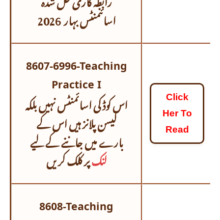
اسائنمنٹس
بہار 2026
8607-6996-Teaching
Practice I
اس کوڈ کی اسائمنٹس نہیں بلکہ
Click
Her To
لیسن پلانز ہیں اس کے
Read
بارے میں جاننے کے لیے
لنک
پر کلک کریں
8608-Teaching