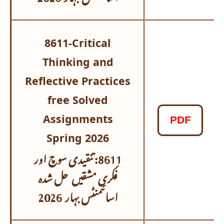
8611-Critical
Thinking and
Reflective Practices
free Solved
Assignments
PDF
Spring 2026
8611: تنقیدی سوچ اور
فکری مشقیں حل شدہ
اسائنمنٹس
بہار 2026