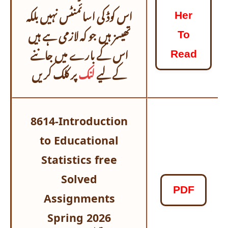
اس کوڈ کی اسائمنٹس نہیں بلکہ
Her
تھیسز ہیں جو کہ لازمی ہے ہیں
To
اس کے بارے میں جاننے
Read
کے لیے
لنک
پر کلک کریں
8614-Introduction
to Educational
Statistics free
Solved
PDF
Assignments
Spring 2026