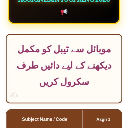
موبائل سے ٹیبل کو مکمل
دیکھنے کے لیے دائیں طرف
سکرول کریں
✍
Subject Name / Code
Asgn 1