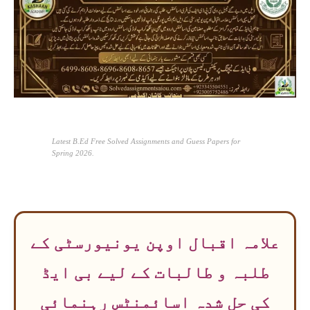
Latest B.Ed Free Solved Assignments and Guess Papers for
Spring 2026.
علامہ اقبال اوپن یونیورسٹی کے
طلبہ و طالبات کے لیے بی ایڈ
کی حل شدہ اسائمنٹس رہنمائی