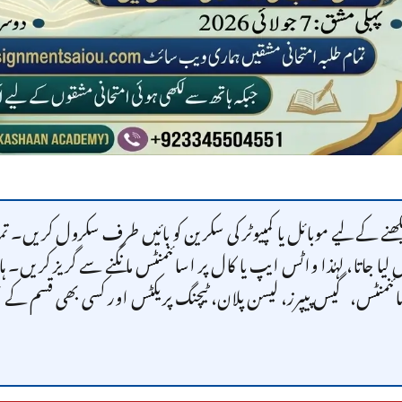
یکھنے کے لیے موبائل یا کمپیوٹر کی سکرین کو بائیں طرف سکرول کریں۔ ت
 لیا جاتا، لہٰذا واٹس ایپ یا کال پر اسائنمنٹس مانگنے سے گریز کریں۔
نمنٹس، گیس پیپرز، لیسن پلان، ٹیچنگ پریکٹس اور کسی بھی قسم کے تھیس