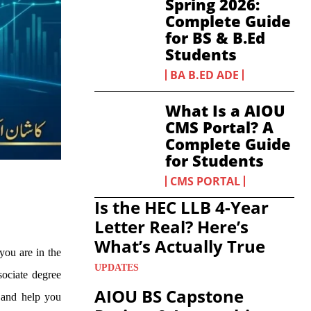
Spring 2026:
Complete Guide
for BS & B.Ed
Students
BA B.ED ADE
What Is a AIOU
CMS Portal? A
Complete Guide
for Students
CMS PORTAL
Is the HEC LLB 4-Year
Letter Real? Here’s
What’s Actually True
ou are in the
UPDATES
ociate degree
AIOU BS Capstone
t and help you