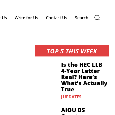
t Us
Write for Us
Contact Us
Search
TOP 5 THIS WEEK
Is the HEC LLB
4-Year Letter
Real? Here’s
What’s Actually
True
UPDATES
AIOU BS