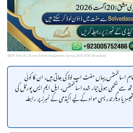
AIOU Free B.a B.com Solved Assignments Spring 2026 PDF Download
مام اسائنمنٹس یہاں مفت اپ لوڈ کی جاتی ہیں، ان کا کوئی
 ہاتھ سے لکھی ہوئی تیار شدہ اسائنمنٹس، ایل ایم ایس پورٹل کی
ز یا دیگر تدریسی مواد کے لیے اکیڈمی کے نمبرز پر رابطہ