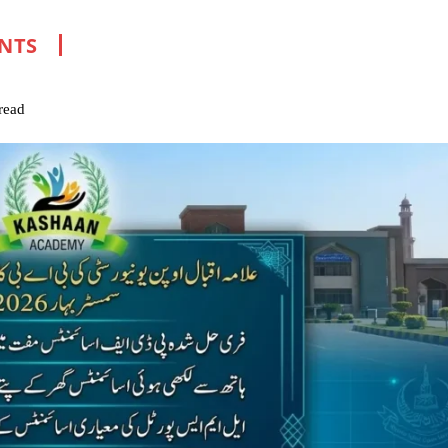
ENTS
read