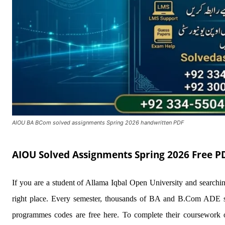
AIOU BA BCom solved assignments Spring 2026 handwritten PDF
AIOU Solved Assignments Spring 2026 Free 
If you are a student of Allama Iqbal Open University and sear
right place. Every semester, thousands of BA and B.Com ADE stu
programmes codes are free here. To complete their coursework on